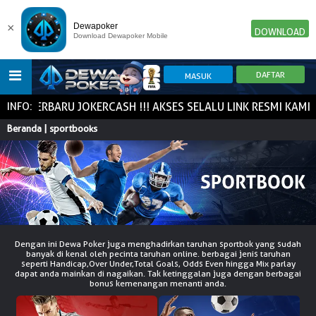
×
Dewapoker
DOWNLOAD
Download Dewapoker Mobile
AME TERBARU JOKERCASH !!! AKSES SELALU LINK RESMI KAMI 
INFO:
HOME
Beranda | sportbooks
POKER
SLOT GAME
IDN E-LOTTERY
NEW
NEW
SPORTBOOK
LIVE CASINO
IDNLIVE
NEW
Dengan ini Dewa Poker juga menghadirkan taruhan sportbok yang sudah
banyak di kenal oleh pecinta taruhan online. berbagai jenis taruhan
seperti Handicap,Over Under,Total Goals, Odds Even hingga Mix parlay
TOGEL
ESPORTS
ARCADE
dapat anda mainkan di nagaikan. Tak ketinggalan juga dengan berbagai
bonus kemenangan menanti anda.
NEW
NEW
NEW
TEMBAK IKAN
IDNRAFFLE
IDNTRADE