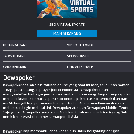
SBO VIRTUAL SPORTS
HUBUNGI KAMI
VIDEO TUTORIAL
JADWAL BANK
SPONSORSHIP
CARA BERMAIN
LINK ALTERNATIF
Dewapoker
adalah situs taruhan online yang saat ini menjadi pilihan nomor
Dewapoker
1 bagi para kalangan player judi di Indonesia. Dewapoker telah
menghadirkan berbagai permainan taruhan online yang sangat lengkap dan
memiliki kualitas terbaik seperti slot online, poker, casino, tembak ikan dan
masih banyak lagi permainan lainnya. Anda bisa memainkannya dengan
melakukan login melalui link Dewapoker ataupun Dewapoker Mobile. Tentu
saja game Dewapoker yang kami sediakan telah memiliki lisensi yang sah
untuk beroperasi di Indonesia maupun di Asia.
siap membantu anda kapan pun untuk bergabung dengan
Dewapoker